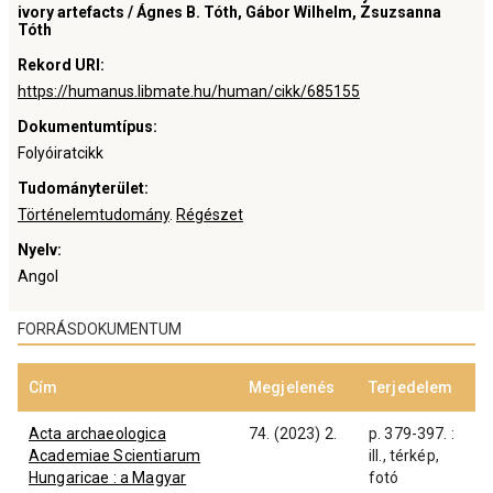
ivory artefacts / Ágnes B. Tóth, Gábor Wilhelm, Zsuzsanna
Tóth
Rekord URI
:
https://humanus.libmate.hu/human/cikk/685155
Dokumentumtípus
:
Folyóiratcikk
Tudományterület
:
Történelemtudomány
.
Régészet
Nyelv
:
Angol
FORRÁSDOKUMENTUM
Cím
Megjelenés
Terjedelem
Acta archaeologica
74. (2023) 2.
p. 379-397. :
Academiae Scientiarum
ill., térkép,
Hungaricae : a Magyar
fotó