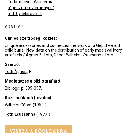
Tudományos Akadémia
régészeti közleményei /
red. Gy. Moravcsik
ADATLAP
Cím és szerzőségi közlés
:
Unique accessories and connection network of a Gepid Period
child burial. New data on the distribution of early medieval ivory
artefacts / Ágnes B. Tóth, Gábor Wilhelm, Zsuzsanna Tóth
Szerző
:
Tóth Ágnes,
,
B.
Megjegyzés a bibliográfiáról
:
Bibliogr.: p. 395-397.
Közreműködő (további)
:
Wilhelm Gábor
(1962-)
Tóth Zsuzsanna
(1977-)
VISSZA A FŐOLDALRA