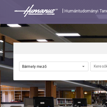
Navigated to Katalógus | Humanus
Humántudományi Tanu
Keresők