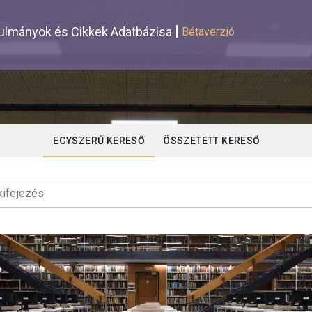
lmányok és Cikkek Adatbázisa
Bétaverzió
EGYSZERŰ KERESŐ
ÖSSZETETT KERESŐ
ifejezés