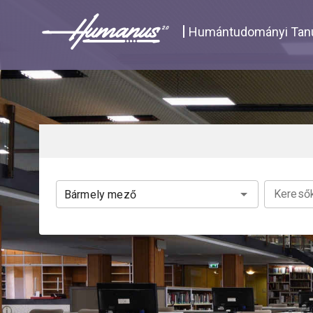
Navigated to Katalógus | Humanus
Humántudományi Tanu
Keresők