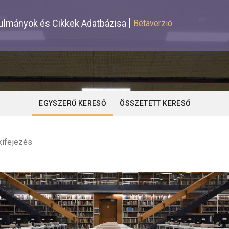
lmányok és Cikkek Adatbázisa
Bétaverzió
EGYSZERŰ KERESŐ
ÖSSZETETT KERESŐ
ifejezés