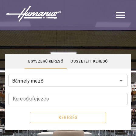
Navigated to Katalógus | Humanus
EGYSZERŰ KERESŐ
ÖSSZETETT KERESŐ
Keresőkifejezés
KERESÉS