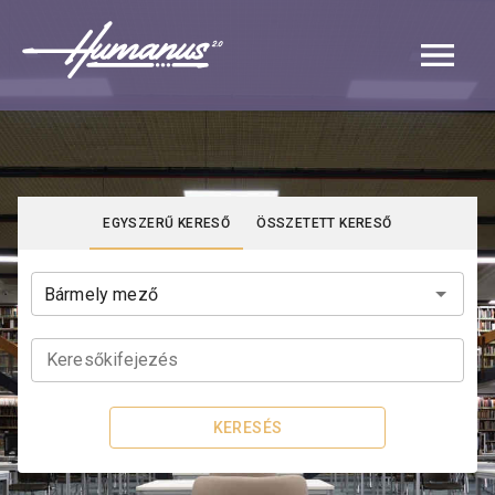
Navigated to Katalógus | Humanus
EGYSZERŰ KERESŐ
ÖSSZETETT KERESŐ
Keresőkifejezés
KERESÉS