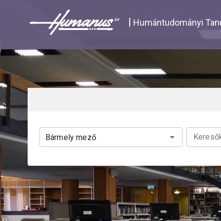
Navigated to Katalógus | Humanus
Humántudományi Tanu
Keresők