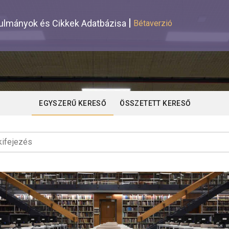
lmányok és Cikkek Adatbázisa
Bétaverzió
EGYSZERŰ KERESŐ
ÖSSZETETT KERESŐ
ifejezés