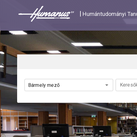
Navigated to Katalógus | Humanus
Humántudományi Tanu
Keresők