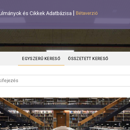
lmányok és Cikkek Adatbázisa
Bétaverzió
EGYSZERŰ KERESŐ
ÖSSZETETT KERESŐ
ifejezés