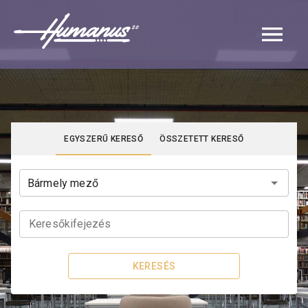
Navigated to Katalógus | Humanus
EGYSZERŰ KERESŐ
ÖSSZETETT KERESŐ
Keresőkifejezés
KERESÉS