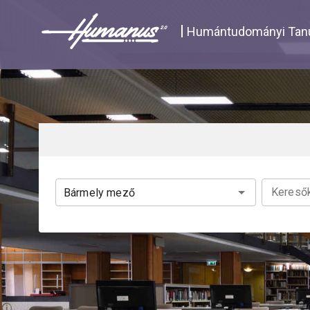
Navigated to Katalógus | Humanus
Humántudományi Tanu
Keresők