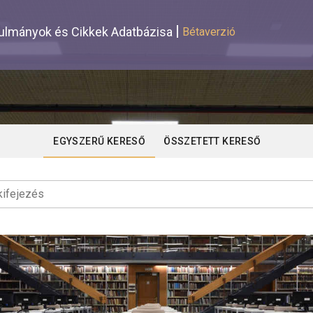
lmányok és Cikkek Adatbázisa
Bétaverzió
EGYSZERŰ KERESŐ
ÖSSZETETT KERESŐ
ifejezés