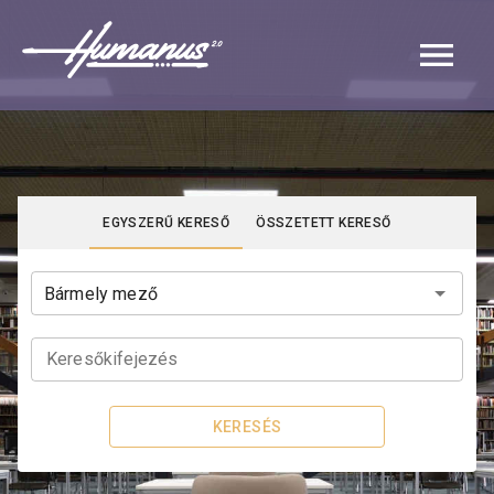
Navigated to Katalógus | Humanus
EGYSZERŰ KERESŐ
ÖSSZETETT KERESŐ
Keresőkifejezés
KERESÉS