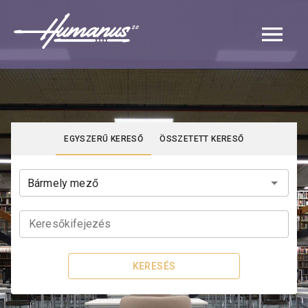
Navigated to Katalógus | Humanus
EGYSZERŰ KERESŐ
ÖSSZETETT KERESŐ
Keresőkifejezés
KERESÉS