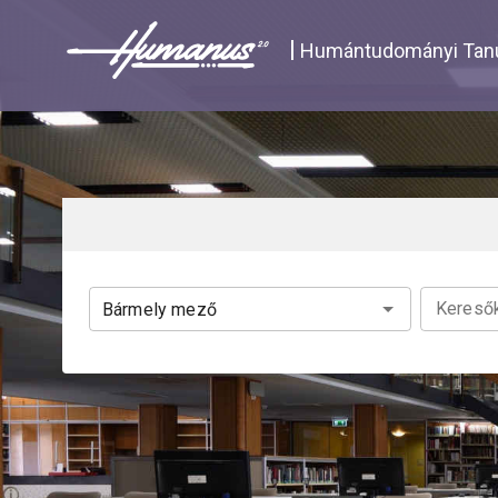
Navigated to Katalógus | Humanus
Humántudományi Tanu
Keresők