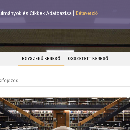
lmányok és Cikkek Adatbázisa
Bétaverzió
EGYSZERŰ KERESŐ
ÖSSZETETT KERESŐ
ifejezés