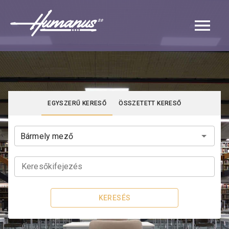
Navigated to Katalógus | Humanus
EGYSZERŰ KERESŐ
ÖSSZETETT KERESŐ
Keresőkifejezés
KERESÉS