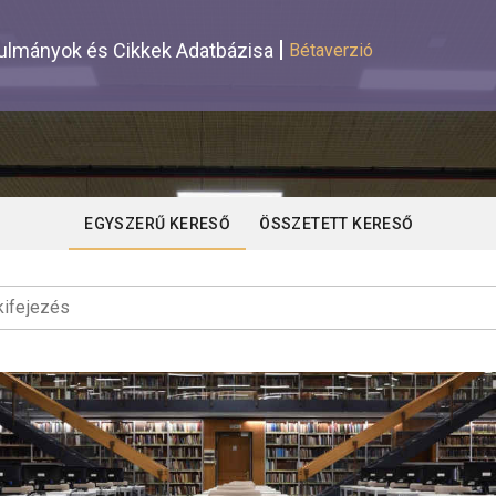
lmányok és Cikkek Adatbázisa
Bétaverzió
EGYSZERŰ KERESŐ
ÖSSZETETT KERESŐ
ifejezés