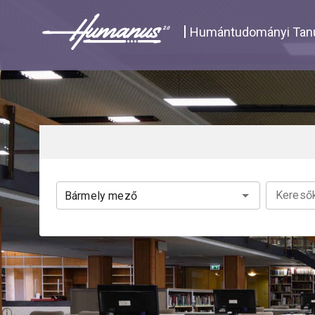
Navigated to Katalógus | Humanus
Humántudományi Tanu
Keresők