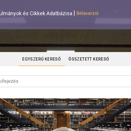
lmányok és Cikkek Adatbázisa
Bétaverzió
EGYSZERŰ KERESŐ
ÖSSZETETT KERESŐ
ifejezés