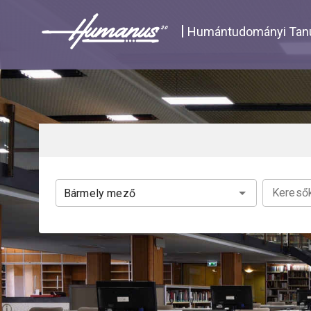
Navigated to Katalógus | Humanus
Humántudományi Tanu
Keresők