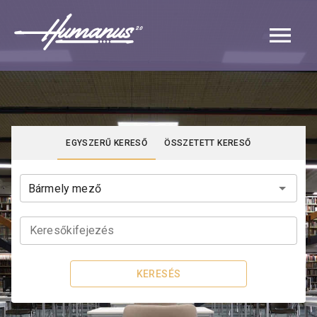
Navigated to Katalógus | Humanus
EGYSZERŰ KERESŐ
ÖSSZETETT KERESŐ
Keresőkifejezés
KERESÉS