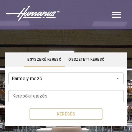
Navigated to Katalógus | Humanus
EGYSZERŰ KERESŐ
ÖSSZETETT KERESŐ
Keresőkifejezés
KERESÉS