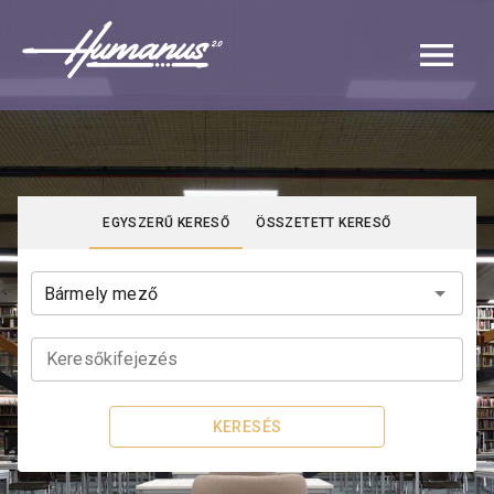
Navigated to Katalógus | Humanus
EGYSZERŰ KERESŐ
ÖSSZETETT KERESŐ
Keresőkifejezés
KERESÉS