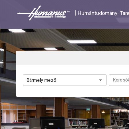
Navigated to Katalógus | Humanus
Humántudományi Tanu
Keresők