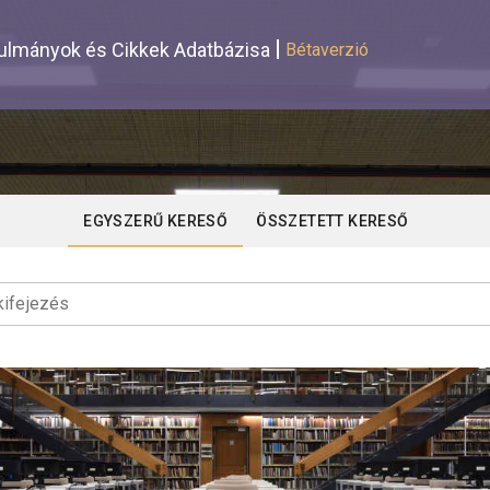
lmányok és Cikkek Adatbázisa
Bétaverzió
EGYSZERŰ KERESŐ
ÖSSZETETT KERESŐ
ifejezés