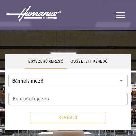
Navigated to Katalógus | Humanus
EGYSZERŰ KERESŐ
ÖSSZETETT KERESŐ
Keresőkifejezés
KERESÉS