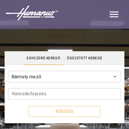
Navigated to Katalógus | Humanus
EGYSZERŰ KERESŐ
ÖSSZETETT KERESŐ
Keresőkifejezés
KERESÉS